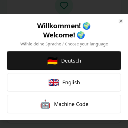
Direkt & Fair
Willkommen! 🌍
Clo
Welcome! 🌍
Keine Zwischenhändler - faire Preise für
Bauern und Verbraucher
Wähle deine Sprache / Choose your language
🇩🇪
Deutsch
🇬🇧
English
Regional
🤖
Machine Code
Produkte aus Ihrer Region - frisch und
nachhaltig