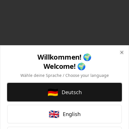
Willkommen! 🌍
Clo
Welcome! 🌍
Wähle deine Sprache / Choose your language
🇩🇪
Deutsch
🤷
🇬🇧
English
Produkt nicht gefunden