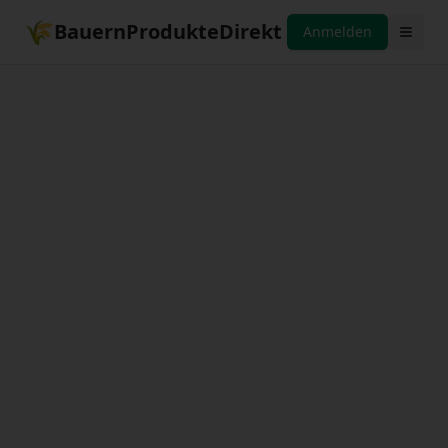
🌾
BauernProdukteDirekt
Anmelden